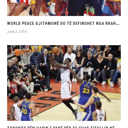
W
ORLD PEACE GJITHMONË DO TË DEFINOHET NGA RRAHJA QË TRONDITI NBA-NË
June 2, 2019
T
ORONTO BËN HAPIN E PARË PËR TA ÇUAR TITULLIN NË KANADA