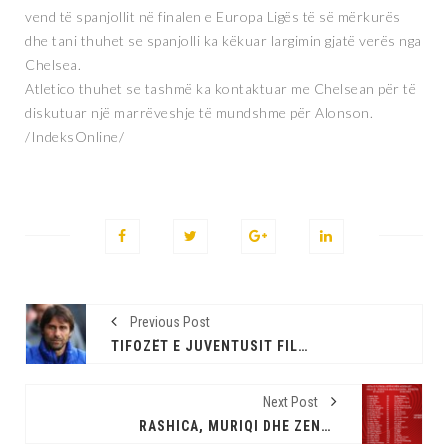
vend të spanjollit në finalen e Europa Ligës të së mërkurës
dhe tani thuhet se spanjolli ka këkuar largimin gjatë verës nga
Chelsea.
Atletico thuhet se tashmë ka kontaktuar me Chelsean për të
diskutuar një marrëveshje të mundshme për Alonson.
/IndeksOnline/
Previous Post
TIFOZËT E JUVENTUSIT FILLOJNË PETICIONIN PËR LARGIMIN E YLLIT ME EMRIN E ANTONIO CONTES
Next Post
RASHICA, MURIQI DHE ZENELI TË PAPREKSHËM, POR KUSH DO T’I ZËVENDËSOJË KRYEZIUN, BERISHËN DHE SHALËN?