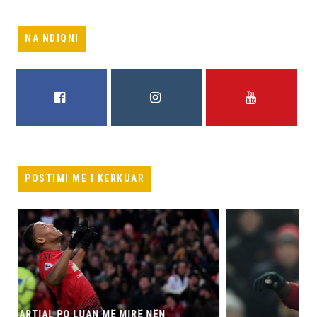
NA NDIQNI
FACEBOOK
INSTAGRAM
YOUTUBE
POSTIMI ME I KERKUAR