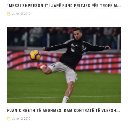
`
MESSI SHPRESON T’I JAPË FUND PRITJES PËR TROFE ME ARGJENTINËN
June 12, 2019
P
JANIC RRETH TË ARDHMES: KAM KONTRATË TË VLEFSHME ME JUVEN
June 12, 2019