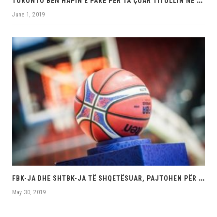
June 1, 2019
F
BK-JA DHE SHTBK-JA TË SHQETËSUAR, PAJTOHEN PËR HAPAT E ARDHSHËM
May 30, 2019