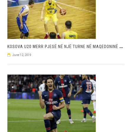
K
OSOVA U20 MERR PJESË NË NJË TURNE NË MAQEDONINË VERIORE
June 12, 2019