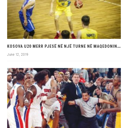
K
OSOVA U20 MERR PJESË NË NJË TURNE NË MAQEDONINË VERIORE
June 12, 2019