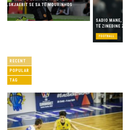
SADIO MANE, LOJTARI QË MUND T’I JAP JETË SULMIT
TË ZINEDINE ZIDANES
FOOTBALL
RECENT
POPULAR
TAG