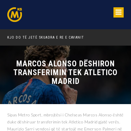
MARCOS ALONSO DËSHIRON
TRANSFERIMIN TEK ATLETICO
MADRID
Sipas Metro Sport, mbrojtësi i Chelseas Marcos Alonso është
duke dëshiruar transferimin tek Atletico Madrid gjatë verës.
Maurizio Sarri vendosi që të startojë me Emerson Palmeri në