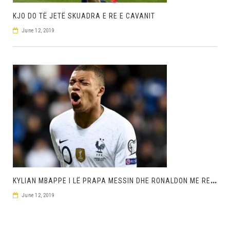
KJO DO TË JETË SKUADRA E RE E CAVANIT
June 12, 2019
K
YLIAN MBAPPE I LË PRAPA MESSIN DHE RONALDON ME REKORDIN E TIJ TË FUNDIT
June 12, 2019