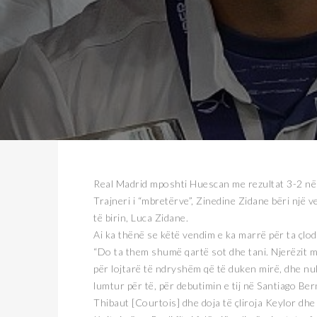
Real Madrid mposhti Huescan me rezultat 3-2 në n
Trajneri i “mbretërve”, Zinedine Zidane bëri një
të birin, Luca Zidane.
Ai ka thënë se këtë vendim e ka marrë për ta çlod
“Do ta them shumë qartë sot dhe tani. Njerëzit m
për lojtarë të ndryshëm që të duken mirë, dhe nuk
lumtur për të, për debutimin e tij në Santiago Be
Thibaut [Courtois] dhe doja të çliroja Keylor dhe 