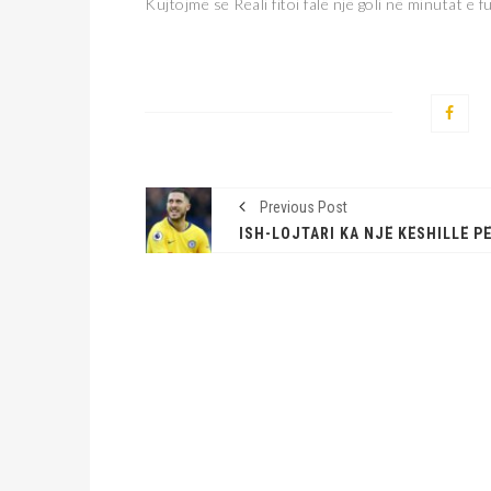
Kujtojmë se Reali fitoi falë një goli në minutat e
Previous Post