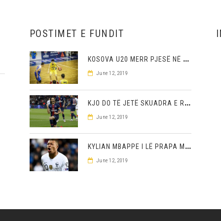
POSTIMET E FUNDIT
K
OSOVA U20 MERR PJESË NË NJË TURNE NË MAQEDONINË VERIORE
June 12, 2019
K
JO DO TË JETË SKUADRA E RE E CAVANIT
June 12, 2019
K
YLIAN MBAPPE I LË PRAPA MESSIN DHE RONALDON ME REKORDIN E TIJ TË FUNDIT
June 12, 2019