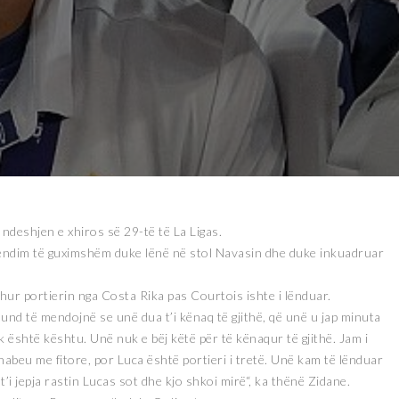
deshjen e xhiros së 29-të të La Ligas.
 vendim të guximshëm duke lënë në stol Navasin dhe duke inkuadruar
hur portierin nga Costa Rika pas Courtois ishte i lënduar.
und të mendojnë se unë dua t’i kënaq të gjithë, që unë u jap minuta
 është kështu. Unë nuk e bëj këtë për të kënaqur të gjithë. Jam i
rnabeu me fitore, por Luca është portieri i tretë. Unë kam të lënduar
t’i jepja rastin Lucas sot dhe kjo shkoi mirë“, ka thënë Zidane.