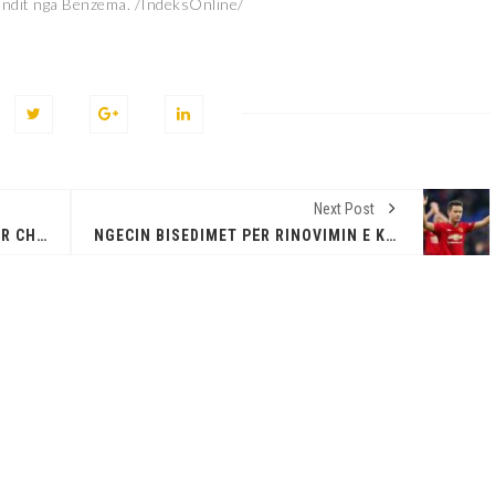
 fundit nga Benzema. /IndeksOnline/
Next Post
ISH-LOJTARI KA NJË KËSHILLË PËR CHELSEAN RRETH EDEN HAZARD
NGECIN BISEDIMET PËR RINOVIMIN E KONTRATËS SË HERRERAS