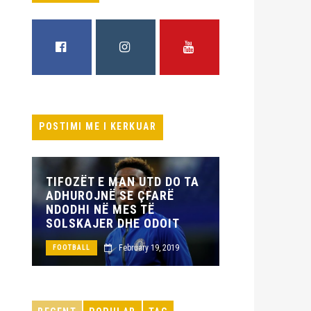
FACEBOOK
INSTAGRAM
YOUTUBE
POSTIMI ME I KERKUAR
 E MAN UTD DO TA
REAL MADRIDI PRANË
JNË SE ÇFARË
ZYRTARIZIMIT ME
 NË MES TË
MBROJTËSIN E LYON
JER DHE ODOIT
May 29, 2019
FOOTBALL
February 19, 2019