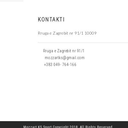
KONTAKTI
Rruga e Zagrebit nr 91/1 10009
Rruga e Zagrebit nr 91/1
mozzartks@gmail.com
+383 049- 764-166
Mozzart KS Sport Copyright 2018. All Rights Reserved.