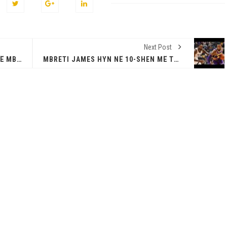
Next Post
JAMES ME LAKERS RREZIKOJNË TË MBESIN JASHTË PLEJOFIT
MBRETI JAMES HYN NË 10-SHEN MË TË MIRË NË HISTORI TË NBA PËR PIKË DHE ASISTIME