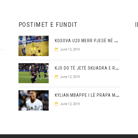
POSTIMET E FUNDIT
K
OSOVA U20 MERR PJESË NË NJË TURNE NË MAQEDONINË VERIORE
June 12, 2019
K
JO DO TË JETË SKUADRA E RE E CAVANIT
June 12, 2019
K
YLIAN MBAPPE I LË PRAPA MESSIN DHE RONALDON ME REKORDIN E TIJ TË FUNDIT
June 12, 2019