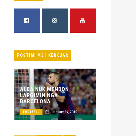
FACEBOOK
INSTAGRAM
YOUTUBE
POSTIMI ME I KERKUAR
NUK MENDON
MIN NGA
MILANI BËN BLERJEN E
LONA
PARË PËR SEZONIN E RI
January 14, 2019
May 20, 2019
L
FOOTBALL