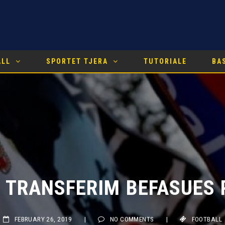
ALL
SPORTET TJERA
TUTORIALE
BA
TRANSFERIM BEFASUES PË
FEBRUARY 26, 2019
|
NO COMMENTS
|
FOOTBALL