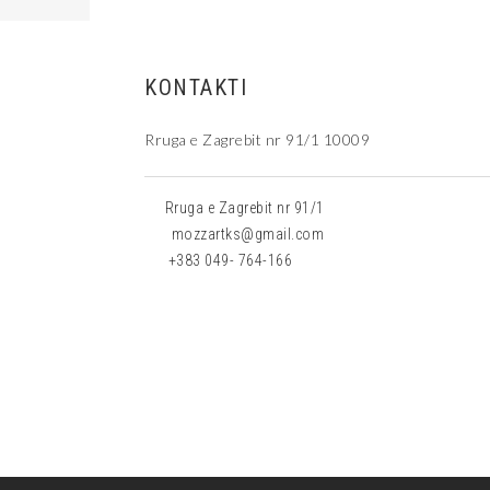
KONTAKTI
Rruga e Zagrebit nr 91/1 10009
Rruga e Zagrebit nr 91/1
mozzartks@gmail.com
+383 049- 764-166