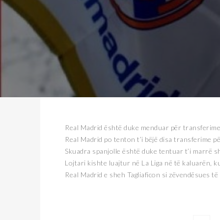
Real Madrid është duke menduar për transferimet 
Real Madrid po tenton t’i bëjë disa transferime pë
Skuadra spanjolle është duke tentuar t’i marrë shë
Lojtari kishte luajtur në La Liga në të kaluarën,
Real Madrid e sheh Tagliaficon si zëvendësues të 