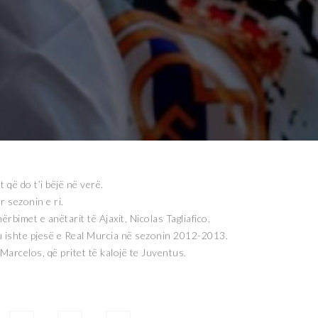
që do t’i bëjë në verë.
r sezonin e ri.
rbimet e anëtarit të Ajaxit, Nicolas Tagliafico.
 ku ishte pjesë e Real Murcia në sezonin 2012-2013.
Marcelos, që pritet të kalojë te Juventus.